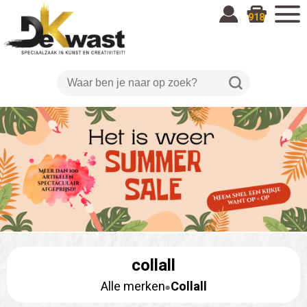
918
collall
Alle merken
Collall