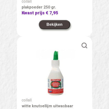
collall
plakpoeder 250 gr.
Kwast prijs
€ 7,95
Bekijken
collall
witte knutsellijm uitwasbaar