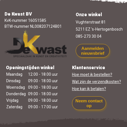
De Kwast BV
Onze winkel
KvK-nummer 16051585
Vughterstraat 81
BTW-nummer NL008207124B01
5211 EZ 's-Hertogenbosch
085-273 30 04
Aanmelden
nieuwsbrief
Openingstijden winkel
Klantenservice
Maandag
12.00 - 18.00 uur
Hoe moet ik bestellen?
Dinsdag
09.00 - 18.00 uur
Wat zijn de verzendkosten?
Woensdag
09.00 - 18.00 uur
Hoe kan ik betalen?
Donderdag
09.00 - 18.00 uur
Vrijdag
09.00 - 18.00 uur
Neem contact
op
Zaterdag
09.00 - 17.00 uur