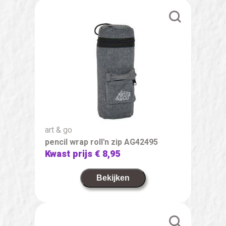
art & go
pencil wrap roll'n zip AG42495
Kwast prijs
€ 8,95
Bekijken