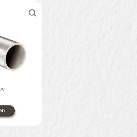
ube
en