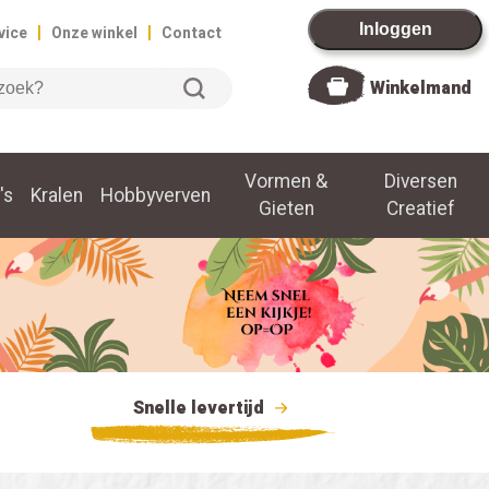
|
|
Inloggen
vice
Onze winkel
Contact
Winkelmand
Vormen &
Diversen
's
Kralen
Hobbyverven
Gieten
Creatief
Snelle levertijd