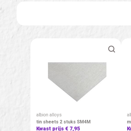
albion alloys
al
tin sheets 2 stuks SM4M
m
Kwast prijs
€ 7,95
K