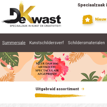
Speciaalzaak i
Nieuw
Summersale
Kunstschildersverf
Schildersmaterialen
Uitgebreid assortiment