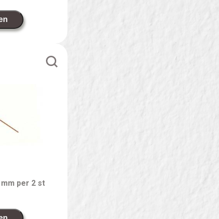
en
1mm per 2 st
en