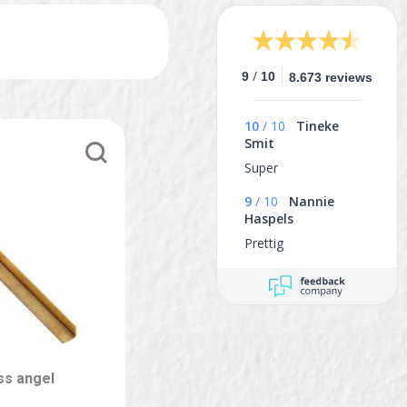
/
9
10
8.673 reviews
10
/
10
Tineke
Smit
Super
9
/
10
Nannie
Haspels
Prettig
ss angel