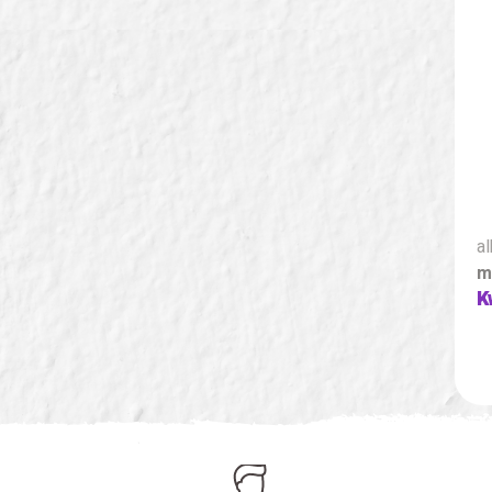
al
m
K