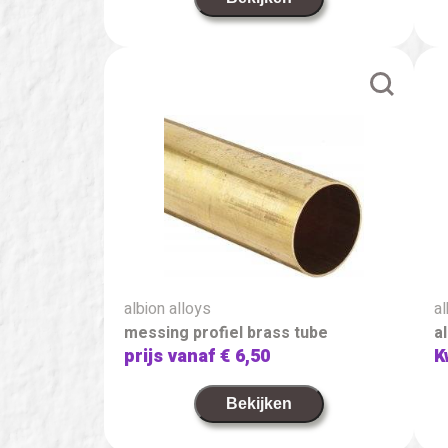
albion alloys
al
messing profiel brass tube
a
prijs vanaf
€ 6,50
K
Bekijken