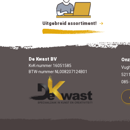
Uitgebreid assortiment!
De Kwast BV
Onz
KvK-nummer 16051585
Vugh
BTW-nummer NL008207124B01
5211
085-