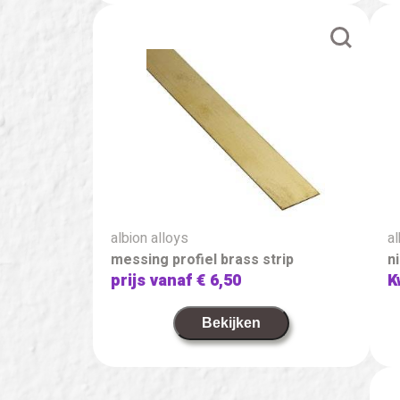
albion alloys
al
messing profiel brass strip
n
prijs vanaf
€ 6,50
K
Bekijken