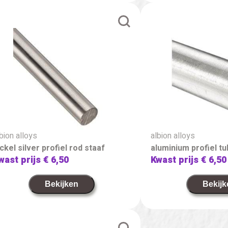
bion alloys
albion alloys
ickel silver profiel rod staaf
aluminium profiel t
wast prijs
€ 6,50
Kwast prijs
€ 6,50
Bekijken
Bekijk