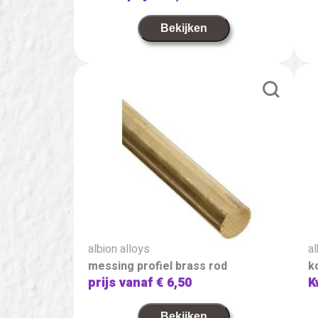
Bekijken
albion alloys
al
messing profiel brass rod
k
prijs vanaf
€ 6,50
K
Bekijken