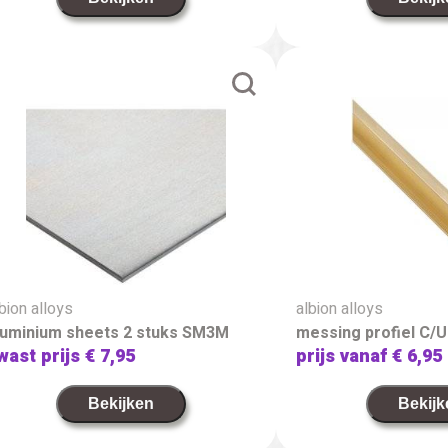
bion alloys
albion alloys
luminium sheets 2 stuks SM3M
messing profiel C/U
wast prijs
€ 7,95
prijs vanaf
€ 6,95
Bekijken
Bekijk