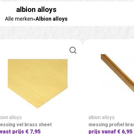
albion alloys
Alle merken
Albion alloys
bion alloys
albion alloys
essing vel brass sheet
messing profiel bra
wast prijs
€ 7,95
prijs vanaf
€ 6,95