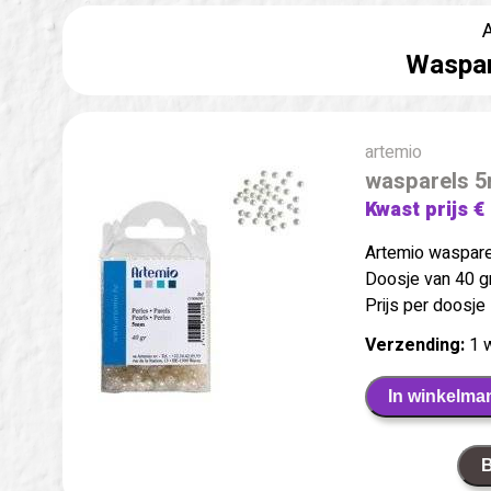
A
Waspar
artemio
wasparels 
Kwast prijs €
Artemio waspar
Doosje van 40 
Prijs per doosje
Verzending:
1 
In winkelma
B