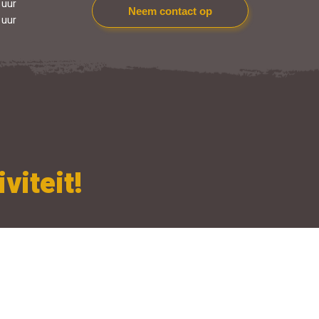
 uur
Neem contact op
 uur
viteit!