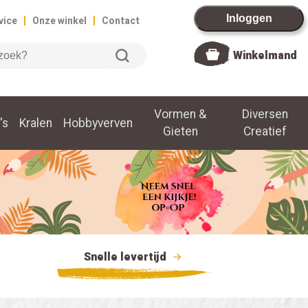
|
|
Inloggen
vice
Onze winkel
Contact
Winkelmand
Vormen &
Diversen
's
Kralen
Hobbyverven
Gieten
Creatief
Snelle levertijd