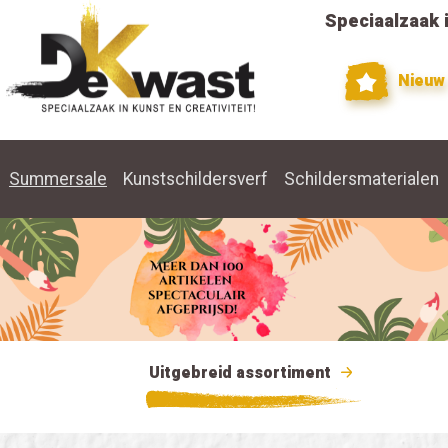
Speciaalzaak i
Nieuw
Summersale
Kunstschildersverf
Schildersmaterialen
Uitgebreid assortiment