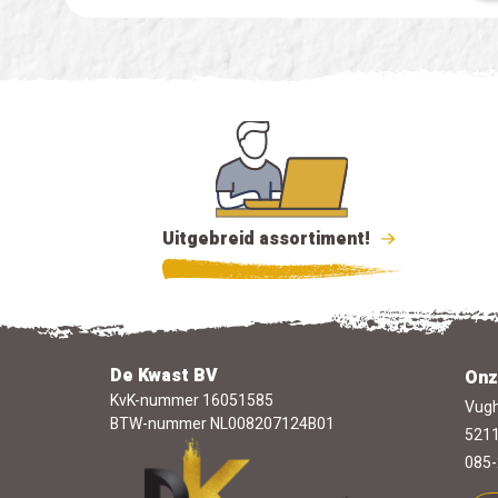
Uitgebreid assortiment!
De Kwast BV
Onz
KvK-nummer 16051585
Vugh
BTW-nummer NL008207124B01
5211
085-