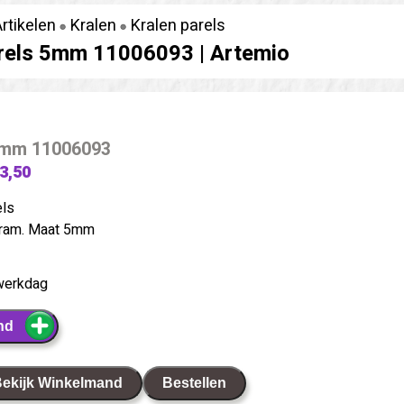
rtikelen
Kralen
Kralen parels
els 5mm 11006093 |
Artemio
5mm 11006093
 3,50
els
gram. Maat 5mm
werkdag
nd
ekijk Winkelmand
Bestellen