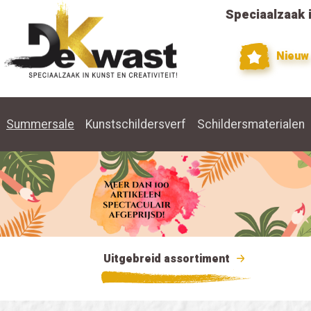
Speciaalzaak i
Nieuw
Summersale
Kunstschildersverf
Schildersmaterialen
Uitgebreid assortiment