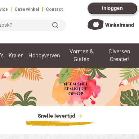
|
|
Inloggen
vice
Onze winkel
Contact
Winkelmand
Vormen &
Diversen
's
Kralen
Hobbyverven
Gieten
Creatief
Snelle levertijd