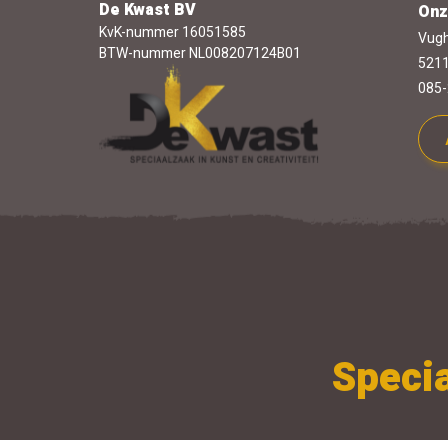
De Kwast BV
Onz
KvK-nummer 16051585
Vugh
BTW-nummer NL008207124B01
5211
085-
Specia