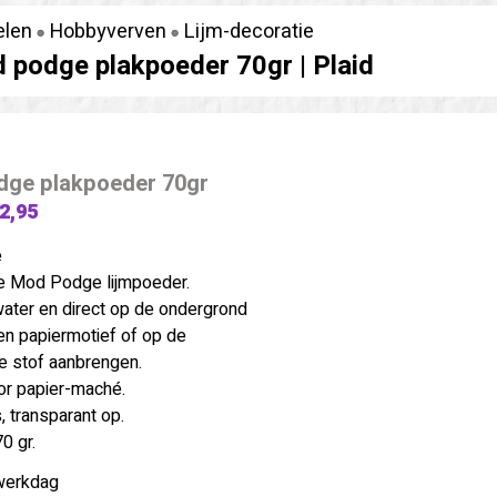
elen
Hobbyverven
Lijm-decoratie
 podge plakpoeder 70gr |
Plaid
dge plakpoeder 70gr
 2,95
e
e Mod Podge lijmpoeder.
ter en direct op de ondergrond
een papiermotief of op de
e stof aanbrengen.
or papier-maché.
, transparant op.
0 gr.
werkdag