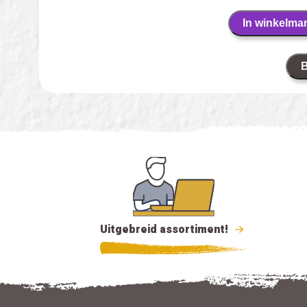
In winkelma
B
Uitgebreid assortiment!