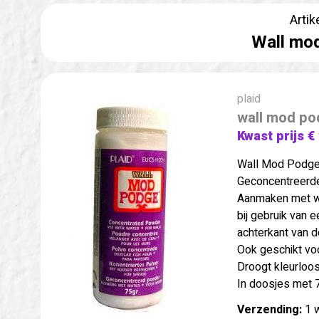
Artik
Wall mod
plaid
wall mod po
Kwast prijs €
Wall Mod Podg
Geconcentreerd
Aanmaken met wa
bij gebruik van 
achterkant van d
Ook geschikt vo
Droogt kleurloos
In doosjes met 7
Verzending:
1 