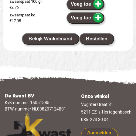
zwaarspaat 100 gr.
Voeg toe
€2,75
zwaarspaat kg.
Voeg toe
€17,95
Bekijk Winkelmand
Bestellen
De Kwast BV
Onze winkel
KvK-nummer 16051585
Vughterstraat 81
BTW-nummer NL008207124B01
5211 EZ 's-Hertogenbosch
085-273 30 04
Aanmelden