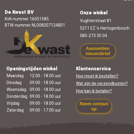
De Kwast BV
Onze winkel
KvK-nummer 16051585
Vughterstraat 81
BTW-nummer NL008207124B01
5211 EZ 's-Hertogenbosch
085-273 30 04
Aanmelden
nieuwsbrief
Openingstijden winkel
Klantenservice
Maandag
12.00 - 18.00 uur
Hoe moet ik bestellen?
Dinsdag
09.00 - 18.00 uur
Wat zijn de verzendkosten?
Woensdag
09.00 - 18.00 uur
Hoe kan ik betalen?
Donderdag
09.00 - 18.00 uur
Vrijdag
09.00 - 18.00 uur
Neem contact
op
Zaterdag
09.00 - 17.00 uur