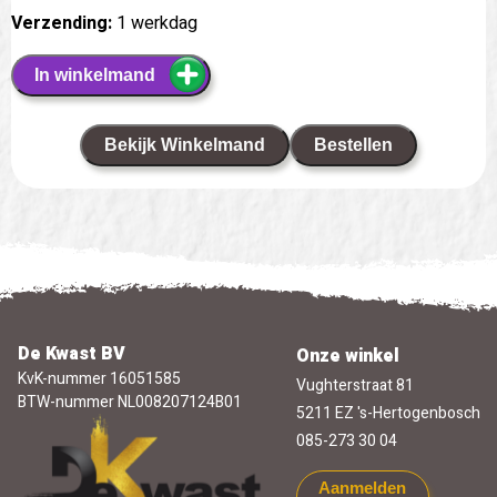
Verzending:
1 werkdag
In winkelmand
Bekijk Winkelmand
Bestellen
De Kwast BV
Onze winkel
KvK-nummer 16051585
Vughterstraat 81
BTW-nummer NL008207124B01
5211 EZ 's-Hertogenbosch
085-273 30 04
Aanmelden