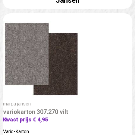
Jansen
marpa jansen
variokarton 307.270 vilt
Kwast prijs € 4,95
Vario-Karton.