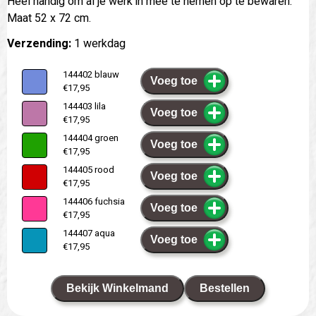
Heel handig om al je werk in mee te nemen op te bewaren.
Maat 52 x 72 cm.
Verzending:
1 werkdag
144402 blauw
Voeg toe
€17,95
144403 lila
Voeg toe
€17,95
144404 groen
Voeg toe
€17,95
144405 rood
Voeg toe
€17,95
144406 fuchsia
Voeg toe
€17,95
144407 aqua
Voeg toe
€17,95
Bekijk Winkelmand
Bestellen