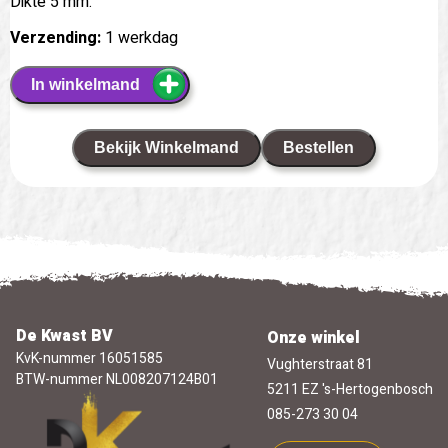
Dikte 5 mm.
Verzending:
1 werkdag
In winkelmand
Bekijk Winkelmand
Bestellen
De Kwast BV
Onze winkel
KvK-nummer 16051585
Vughterstraat 81
BTW-nummer NL008207124B01
5211 EZ 's-Hertogenbosch
085-273 30 04