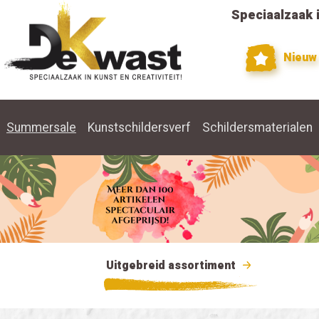
Speciaalzaak i
Nieuw
Summersale
Kunstschildersverf
Schildersmaterialen
Uitgebreid assortiment