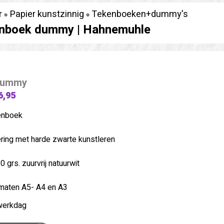
r
Papier kunstzinnig
Tekenboeken+dummy's
nboek dummy |
Hahnemuhle
dummy
6,95
enboek
ring met harde zwarte kunstleren
 grs. zuurvrij natuurwit
 maten A5- A4 en A3
werkdag