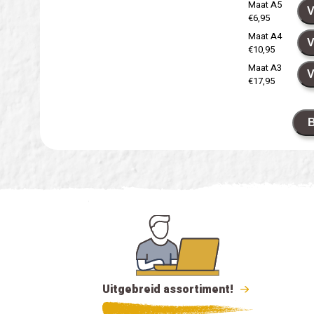
Maat A5
V
€6,95
Maat A4
V
€10,95
Maat A3
V
€17,95
B
Uitgebreid assortiment!