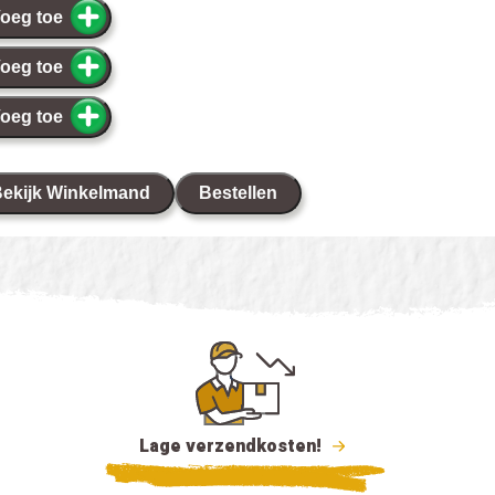
oeg toe
oeg toe
oeg toe
ekijk Winkelmand
Bestellen
Lage verzendkosten!