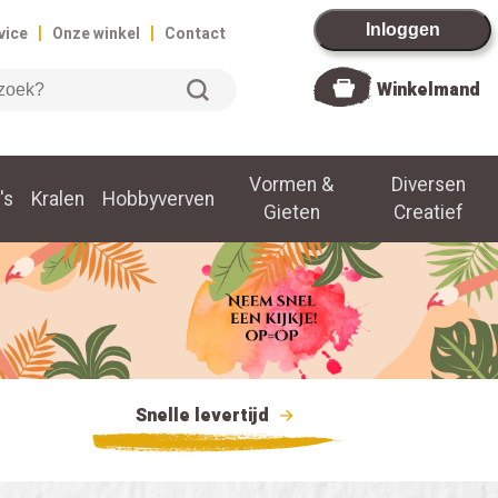
|
|
Inloggen
vice
Onze winkel
Contact
Winkelmand
Vormen &
Diversen
's
Kralen
Hobbyverven
Gieten
Creatief
Snelle levertijd