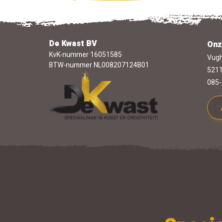
De Kwast BV
Onz
KvK-nummer 16051585
Vugh
BTW-nummer NL008207124B01
5211
085-