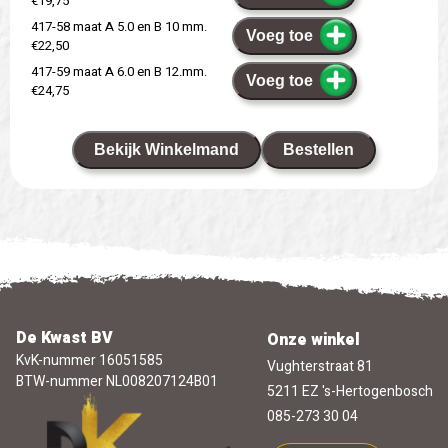
€19,75
417-58 maat A 5.0 en B 10 mm.
Voeg toe
€22,50
417-59 maat A 6.0 en B 12.mm.
Voeg toe
€24,75
Bekijk Winkelmand
Bestellen
De Kwast BV
Onze winkel
KvK-nummer 16051585
Vughterstraat 81
BTW-nummer NL008207124B01
5211 EZ 's-Hertogenbosch
085-273 30 04