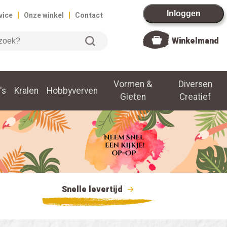
|
|
Inloggen
vice
Onze winkel
Contact
Winkelmand
Vormen &
Diversen
's
Kralen
Hobbyverven
Gieten
Creatief
Snelle levertijd