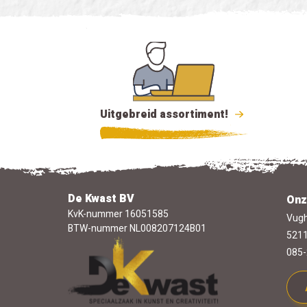
Uitgebreid assortiment!
De Kwast BV
Onz
KvK-nummer 16051585
Vugh
BTW-nummer NL008207124B01
5211
085-