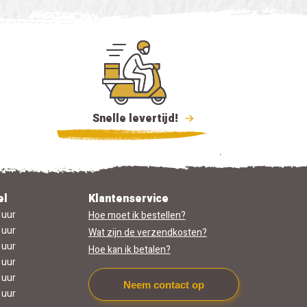
Snelle levertijd!
el
Klantenservice
 uur
Hoe moet ik bestellen?
 uur
Wat zijn de verzendkosten?
 uur
Hoe kan ik betalen?
 uur
 uur
Neem contact op
 uur