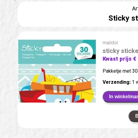
Ar
Sticky s
maildor
sticky stick
Kwast prijs €
Pakketje met 30 
Verzending:
1 
In winkelma
B