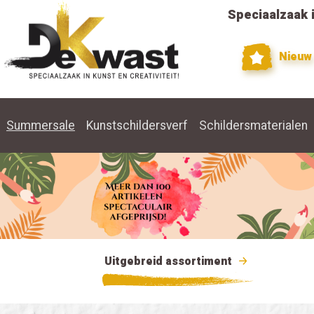
Speciaalzaak i
Nieuw
Summersale
Kunstschildersverf
Schildersmaterialen
Uitgebreid assortiment