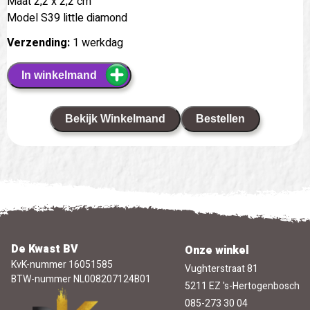
Maat 2,2 x 2,2 cm
Model S39 little diamond
Verzending:
1 werkdag
In winkelmand
Bekijk Winkelmand
Bestellen
De Kwast BV
Onze winkel
KvK-nummer 16051585
Vughterstraat 81
BTW-nummer NL008207124B01
5211 EZ 's-Hertogenbosch
085-273 30 04