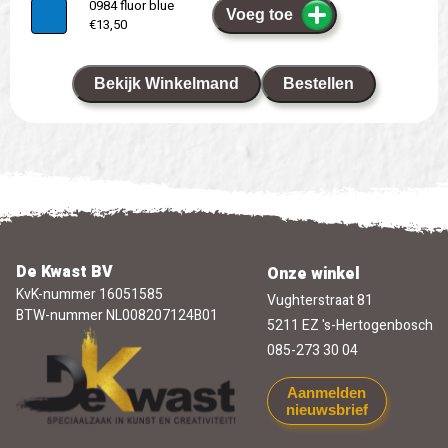
0984 fluor blue
Voeg toe
€13,50
Bekijk Winkelmand
Bestellen
De Kwast BV
Onze winkel
KvK-nummer 16051585
Vughterstraat 81
BTW-nummer NL008207124B01
5211 EZ 's-Hertogenbosch
085-273 30 04
Aanmelden
nieuwsbrief