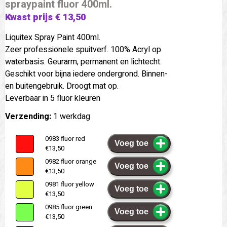
spraypaint fluor 400ml.
Kwast prijs € 13,50
Liquitex Spray Paint 400ml.
Zeer professionele spuitverf. 100% Acryl op
waterbasis. Geurarm, permanent en lichtecht.
Geschikt voor bijna iedere ondergrond. Binnen-
en buitengebruik. Droogt mat op.
Leverbaar in 5 fluor kleuren
Verzending:
1 werkdag
0983 fluor red
Voeg toe
€13,50
0982 fluor orange
Voeg toe
€13,50
0981 fluor yellow
Voeg toe
€13,50
0985 fluor green
Voeg toe
€13,50