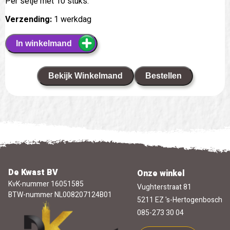
Per setje met 10 stuks.
Verzending:
1 werkdag
In winkelmand
Bekijk Winkelmand
Bestellen
De Kwast BV
Onze winkel
KvK-nummer 16051585
Vughterstraat 81
BTW-nummer NL008207124B01
5211 EZ 's-Hertogenbosch
085-273 30 04