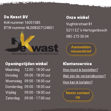
De Kwast BV
Onze winkel
KvK-nummer 16051585
Vughterstraat 81
BTW-nummer NL008207124B01
5211 EZ 's-Hertogenbosch
085-273 30 04
Aanmelden
nieuwsbrief
Openingstijden winkel
Klantenservice
Maandag
12.00 - 18.00 uur
Hoe moet ik bestellen?
Dinsdag
09.00 - 18.00 uur
Wat zijn de verzendkosten?
Woensdag
09.00 - 18.00 uur
Hoe kan ik betalen?
Donderdag
09.00 - 18.00 uur
Vrijdag
09.00 - 18.00 uur
Neem contact
op
Zaterdag
09.00 - 17.00 uur