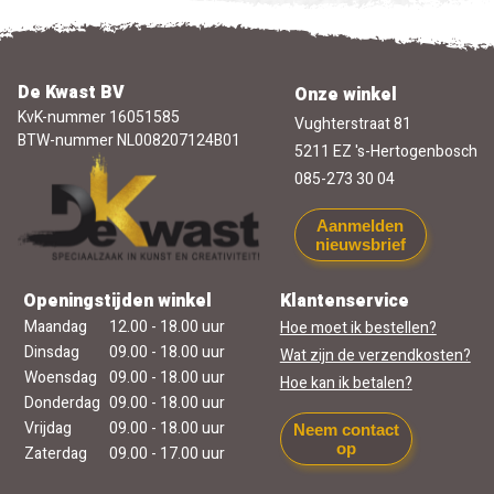
De Kwast BV
Onze winkel
KvK-nummer 16051585
Vughterstraat 81
BTW-nummer NL008207124B01
5211 EZ 's-Hertogenbosch
085-273 30 04
Aanmelden
nieuwsbrief
Openingstijden winkel
Klantenservice
Maandag
12.00 - 18.00 uur
Hoe moet ik bestellen?
Dinsdag
09.00 - 18.00 uur
Wat zijn de verzendkosten?
Woensdag
09.00 - 18.00 uur
Hoe kan ik betalen?
Donderdag
09.00 - 18.00 uur
Vrijdag
09.00 - 18.00 uur
Neem contact
op
Zaterdag
09.00 - 17.00 uur