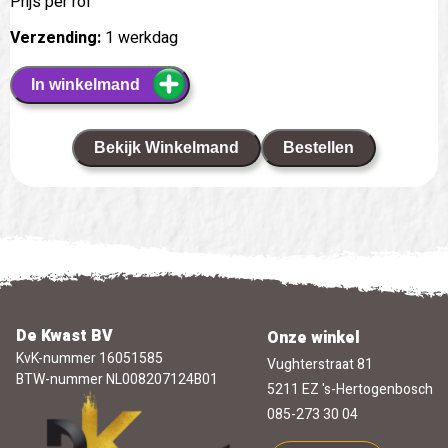
Prijs per rol
Verzending:
1 werkdag
In winkelmand
Bekijk Winkelmand
Bestellen
De Kwast BV
Onze winkel
KvK-nummer 16051585
Vughterstraat 81
BTW-nummer NL008207124B01
5211 EZ 's-Hertogenbosch
085-273 30 04