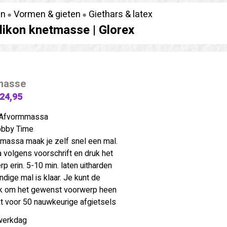
en
Vormen & gieten
Giethars & latex
ilikon knetmasse |
Glorex
tmasse
 24,95
r Afvormmassa
obby Time
assa maak je zelf snel een mal.
volgens voorschrift en druk het
 erin. 5-10 min. laten uitharden
ndige mal is klaar. Je kunt de
 om het gewenst voorwerp heen
t voor 50 nauwkeurige afgietsels
werkdag