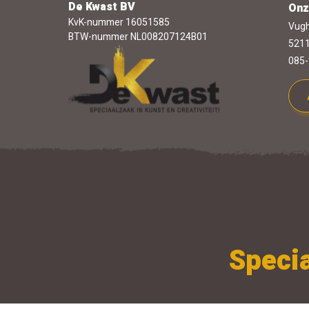
De Kwast BV
Onz
KvK-nummer 16051585
Vugh
BTW-nummer NL008207124B01
5211
085-
Specia