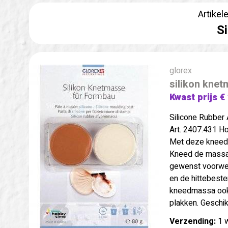
Artikel
S
glorex
silikon kne
Kwast prijs €
Silicone Rubbe
Art. 2407.431 H
Met deze kneedm
Kneed de massa 
gewenst voorwerp
en de hittebeste
kneedmassa ook
plakken. Geschik
Verzending:
1 