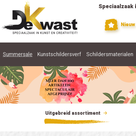
Speciaalzaak i
Nieuw
Summersale
Kunstschildersverf
Schildersmaterialen
Uitgebreid assortiment