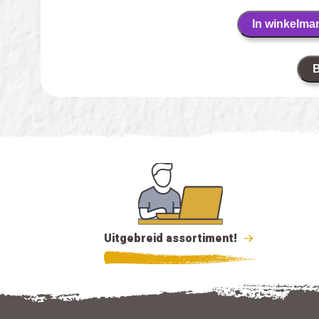
In winkelma
B
Uitgebreid assortiment!