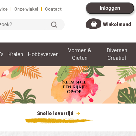
|
|
Inloggen
vice
Onze winkel
Contact
Winkelmand
Vormen &
Diversen
's
Kralen
Hobbyverven
Gieten
Creatief
Snelle levertijd