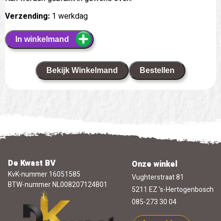
Verzending:
1 werkdag
In winkelmand
Bekijk Winkelmand
Bestellen
De Kwast BV
Onze winkel
KvK-nummer 16051585
Vughterstraat 81
BTW-nummer NL008207124B01
5211 EZ 's-Hertogenbosch
085-273 30 04