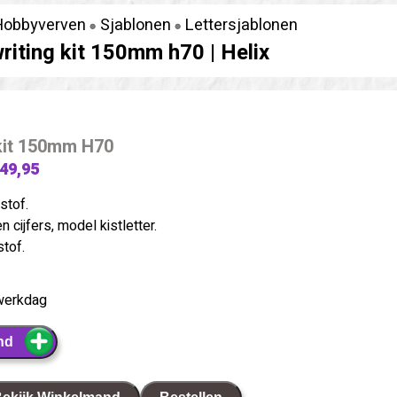
Hobbyverven
Sjablonen
Lettersjablonen
riting kit 150mm h70 |
Helix
 kit 150mm H70
 49,95
stof.
n cijfers, model kistletter.
stof.
werkdag
nd