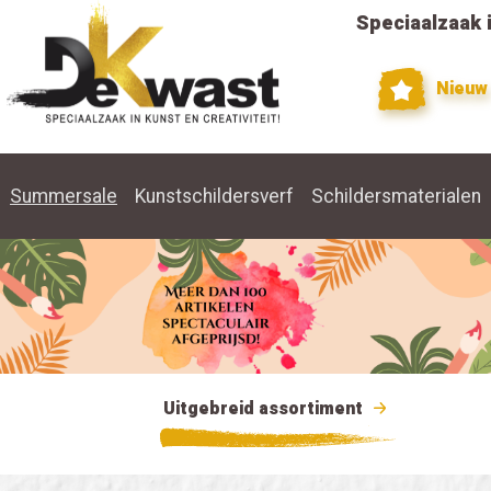
Speciaalzaak i
Nieuw
Summersale
Kunstschildersverf
Schildersmaterialen
Uitgebreid assortiment