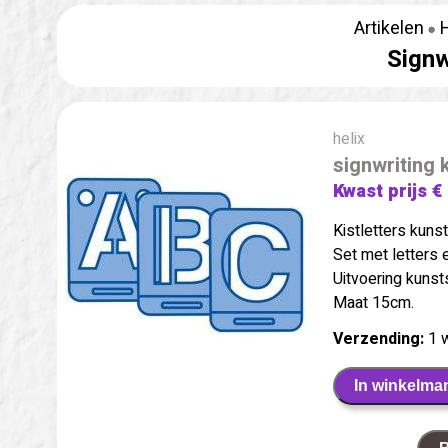
Artikelen
Signw
helix
signwriting
Kwast prijs €
Kistletters kunst
Set met letters e
Uitvoering kunst
Maat 15cm.
Verzending:
1 
In winkelma