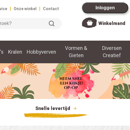
|
|
Inloggen
vice
Onze winkel
Contact
Winkelmand
Vormen &
Diversen
's
Kralen
Hobbyverven
Gieten
Creatief
Snelle levertijd