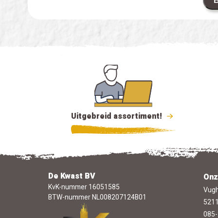
B
Uitgebreid assortiment!
De Kwast BV
Onz
KvK-nummer 16051585
Vugh
BTW-nummer NL008207124B01
5211
085-