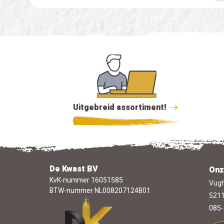
Uitgebreid assortiment!
De Kwast BV
Onz
KvK-nummer 16051585
Vugh
BTW-nummer NL008207124B01
5211
085-