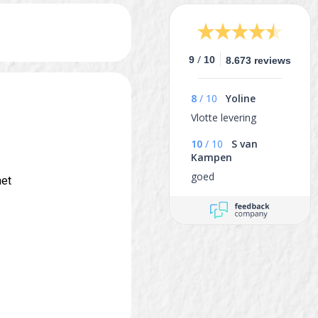
/
9
10
8.673 reviews
8
/
10
Yoline
Vlotte levering
10
/
10
S van
Kampen
goed
met