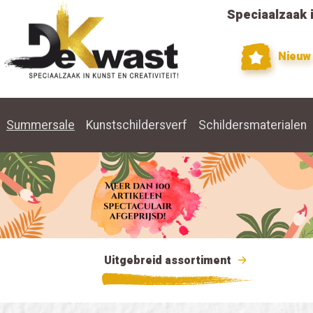
Speciaalzaak i
Nieuw
Summersale
Kunstschildersverf
Schildersmaterialen
Uitgebreid assortiment