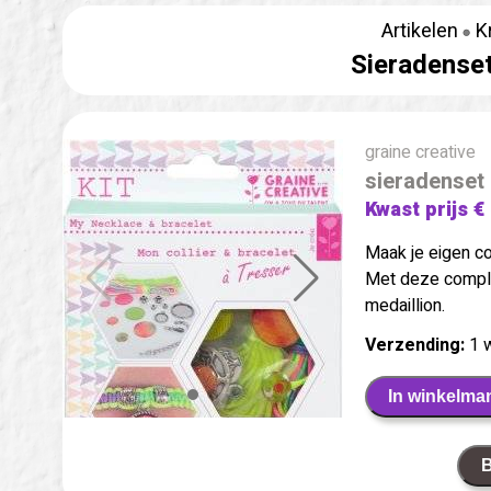
Artikelen
K
Sieradense
graine creative
sieradenset
Kwast prijs €
Maak je eigen co
Met deze comple
medaillion.
Verzending:
1 
In winkelma
B