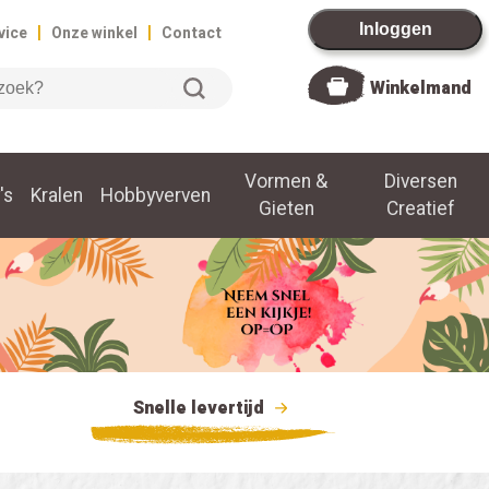
|
|
Inloggen
vice
Onze winkel
Contact
Winkelmand
Vormen &
Diversen
's
Kralen
Hobbyverven
Gieten
Creatief
Snelle levertijd