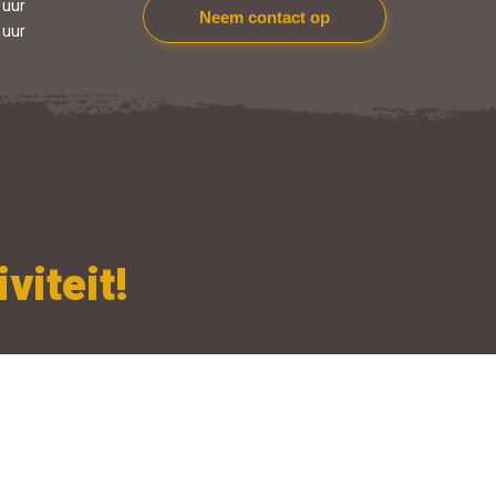
 uur
Neem contact op
 uur
viteit!