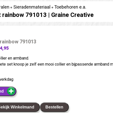
ralen
Sieradenmateriaal
Toebehoren e.a.
t rainbow 791013 |
Graine Creative
 rainbow 791013
 4,95
llier en armband.
te set knoop je zelf een mooi collier en bijpassende armband 
werkdag
nd
ekijk Winkelmand
Bestellen