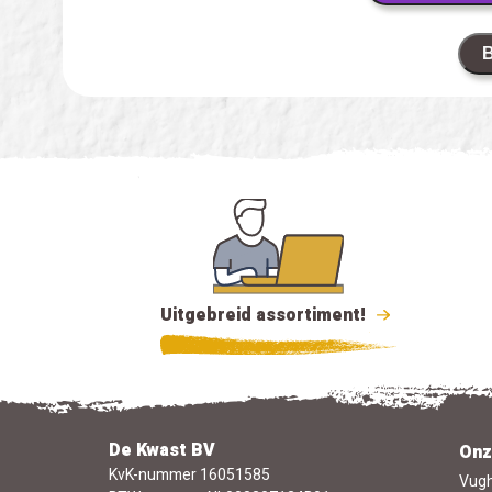
B
Uitgebreid assortiment!
De Kwast BV
Onz
KvK-nummer 16051585
Vugh