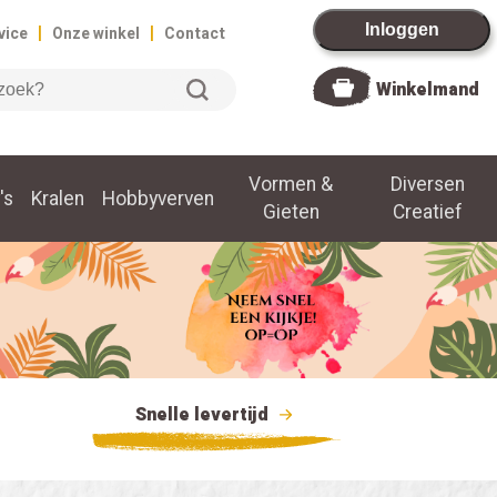
|
|
Inloggen
vice
Onze winkel
Contact
Winkelmand
Vormen &
Diversen
's
Kralen
Hobbyverven
Gieten
Creatief
Snelle levertijd