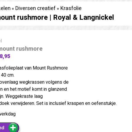
kelen
Diversen creatief
Krasfolie
mount rushmore |
Royal & Langnickel
l
 mount rushmore
 8,95
asfolieplaat van Mount Rushmore
 40 cm.
bovenlaag wegkrassen volgens de
n en het motief komt in glanzend
ijn. Weggekraste laag
oek verwijderen. Set is inclusief kraspen en oefenstukje.
werkdag
nd