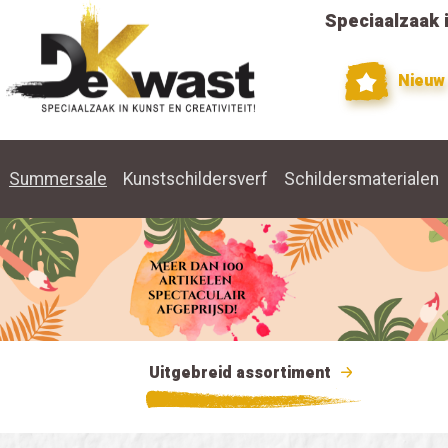
Speciaalzaak i
Nieuw
Summersale
Kunstschildersverf
Schildersmaterialen
Uitgebreid assortiment