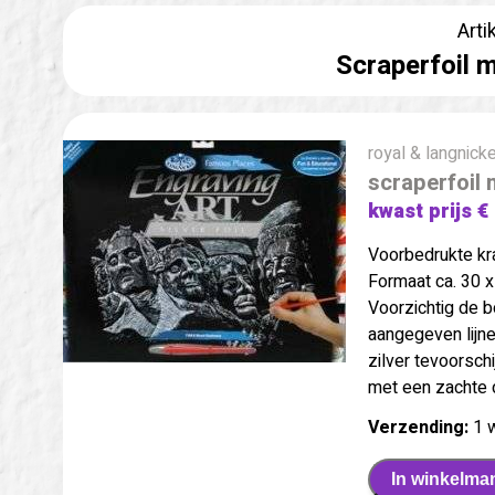
Arti
Scraperfoil 
royal & langnicke
scraperfoil
kwast prijs €
Voorbedrukte kr
Formaat ca. 30 x
Voorzichtig de 
aangegeven lijne
zilver tevoorsch
met een zachte d
Verzending:
1 
In winkelma