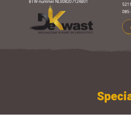
BTW-nummer NL008207124B01
5211
085-
Specia