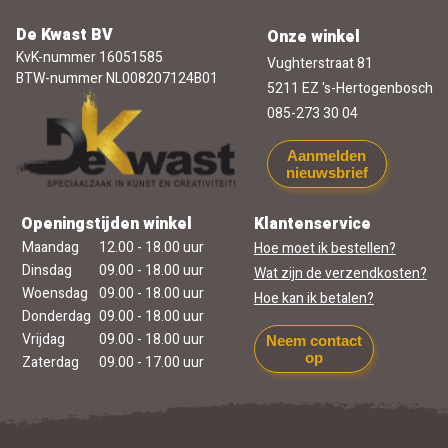
De Kwast BV
Onze winkel
KvK-nummer 16051585
Vughterstraat 81
BTW-nummer NL008207124B01
5211 EZ 's-Hertogenbosch
085-273 30 04
Aanmelden
nieuwsbrief
Openingstijden winkel
Klantenservice
Maandag
12.00 - 18.00 uur
Hoe moet ik bestellen?
Dinsdag
09.00 - 18.00 uur
Wat zijn de verzendkosten?
Woensdag
09.00 - 18.00 uur
Hoe kan ik betalen?
Donderdag
09.00 - 18.00 uur
Vrijdag
09.00 - 18.00 uur
Neem contact
op
Zaterdag
09.00 - 17.00 uur