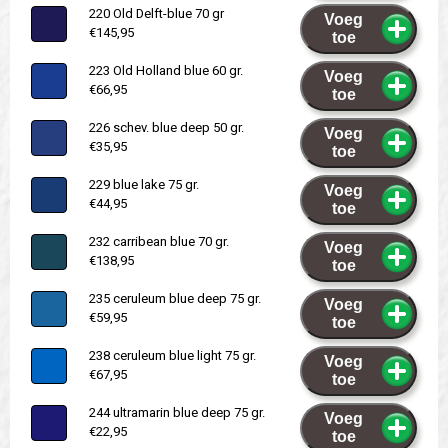
220 Old Delft-blue 70 gr
Voeg
€145,95
toe
223 Old Holland blue 60 gr.
Voeg
€66,95
toe
226 schev. blue deep 50 gr.
Voeg
€35,95
toe
229 blue lake 75 gr.
Voeg
€44,95
toe
232 carribean blue 70 gr.
Voeg
€138,95
toe
235 ceruleum blue deep 75 gr.
Voeg
€59,95
toe
238 ceruleum blue light 75 gr.
Voeg
€67,95
toe
244 ultramarin blue deep 75 gr.
Voeg
€22,95
toe