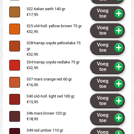
322 italian earth 140 gr.
Voeg
€17,95
toe
325 old-holl. yellow-brown 75 gr.
Voeg
€32,95
toe
328 transp.oxyde yellowlake 75
Voeg
gr.
toe
€32,95
334 transp.oxyde redlake 75 gr
Voeg
€32,95
toe
337 mars orange red 60 gr.
Voeg
€16,95
toe
340 old-holl. light red 100 gr.
Voeg
€15,95
toe
346 mars brown 120 gr.
Voeg
€18,95
toe
349 red umber 110 gr.
Voeg