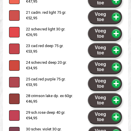
€47,95
toe
21 cadm. red light 75 gr.
Voeg
€52,95
toe
22 schev.red light 30 gr.
Voeg
€26,95
toe
23 cad.red deep 75 gr.
Voeg
€53,95
toe
24 schev.red deep 20 gr.
Voeg
€34,95
toe
25 cad.red purple 75 gr.
Voeg
€53,95
toe
28 crimson lake dp. ex 60gr.
Voeg
€46,95
toe
29 sch.rose deep 40 gr.
Voeg
€94,95
toe
30 schev. violet 30 gr.
Voeg