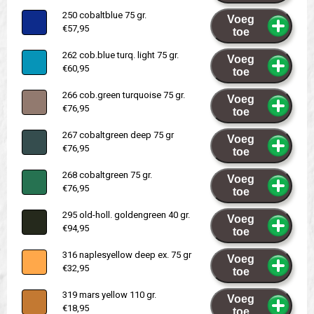
250 cobaltblue 75 gr.
Voeg
€57,95
toe
262 cob.blue turq. light 75 gr.
Voeg
€60,95
toe
266 cob.green turquoise 75 gr.
Voeg
€76,95
toe
267 cobaltgreen deep 75 gr
Voeg
€76,95
toe
268 cobaltgreen 75 gr.
Voeg
€76,95
toe
295 old-holl. goldengreen 40 gr.
Voeg
€94,95
toe
316 naplesyellow deep ex. 75 gr
Voeg
€32,95
toe
319 mars yellow 110 gr.
Voeg
€18,95
toe