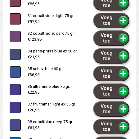
€85,95
toe
31 cobalt violet light 75 gr.
Voeg
€97,95
toe
32 cobalt violet dark 75 gr.
Voeg
€123,95
toe
34 paris-pruss blue ex 50 gr.
Voeg
€21,95
toe
35 schev. blue 60 gr.
Voeg
€36,95
toe
36 ultramrine blue 75 gr.
Voeg
€22,95
toe
37 fr.ultramar. light ex 55 gr.
Voeg
€20,95
toe
38 cobaltblue deep 75 gr.
Voeg
€61,95
toe