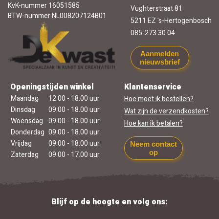
KvK-nummer 16051585
Vughterstraat 81
BTW-nummer NL008207124B01
5211 EZ 's-Hertogenbosch
085-273 30 04
Aanmelden
nieuwsbrief
Openingstijden winkel
Klantenservice
Maandag
12.00 - 18.00 uur
Hoe moet ik bestellen?
Dinsdag
09.00 - 18.00 uur
Wat zijn de verzendkosten?
Woensdag
09.00 - 18.00 uur
Hoe kan ik betalen?
Donderdag
09.00 - 18.00 uur
Vrijdag
09.00 - 18.00 uur
Neem contact
op
Zaterdag
09.00 - 17.00 uur
Blijf op de hoogte en volg ons: