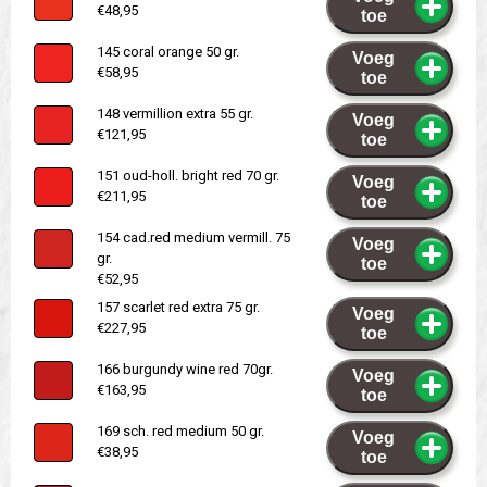
€48,95
toe
145 coral orange 50 gr.
Voeg
€58,95
toe
148 vermillion extra 55 gr.
Voeg
€121,95
toe
151 oud-holl. bright red 70 gr.
Voeg
€211,95
toe
154 cad.red medium vermill. 75
Voeg
gr.
toe
€52,95
157 scarlet red extra 75 gr.
Voeg
€227,95
toe
166 burgundy wine red 70gr.
Voeg
€163,95
toe
169 sch. red medium 50 gr.
Voeg
€38,95
toe