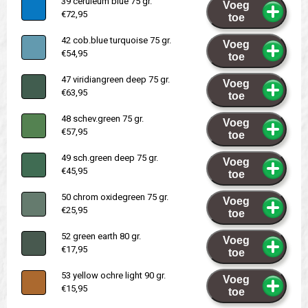
39 ceruleum blue 75 gr.
Voeg
€72,95
toe
42 cob.blue turquoise 75 gr.
Voeg
€54,95
toe
47 viridiangreen deep 75 gr.
Voeg
€63,95
toe
48 schev.green 75 gr.
Voeg
€57,95
toe
49 sch.green deep 75 gr.
Voeg
€45,95
toe
50 chrom oxidegreen 75 gr.
Voeg
€25,95
toe
52 green earth 80 gr.
Voeg
€17,95
toe
53 yellow ochre light 90 gr.
Voeg
€15,95
toe