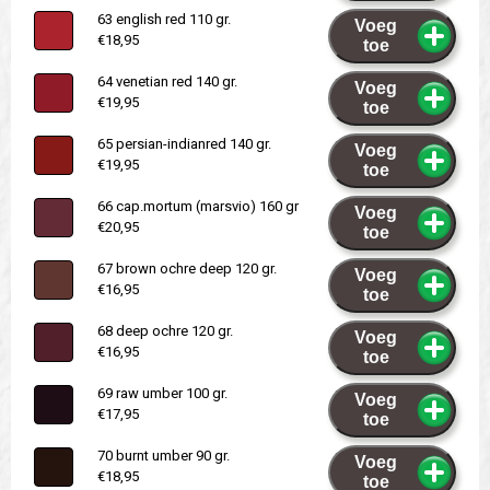
63 english red 110 gr.
Voeg
€18,95
toe
64 venetian red 140 gr.
Voeg
€19,95
toe
65 persian-indianred 140 gr.
Voeg
€19,95
toe
66 cap.mortum (marsvio) 160 gr
Voeg
€20,95
toe
67 brown ochre deep 120 gr.
Voeg
€16,95
toe
68 deep ochre 120 gr.
Voeg
€16,95
toe
69 raw umber 100 gr.
Voeg
€17,95
toe
70 burnt umber 90 gr.
Voeg
€18,95
toe