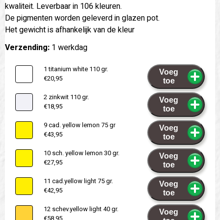
kwaliteit. Leverbaar in 106 kleuren.
De pigmenten worden geleverd in glazen pot.
Het gewicht is afhankelijk van de kleur
Verzending:
1 werkdag
1 titanium white 110 gr.
Voeg
€20,95
toe
2 zinkwit 110 gr.
Voeg
€18,95
toe
9 cad. yellow lemon 75 gr
Voeg
€43,95
toe
10 sch. yellow lemon 30 gr.
Voeg
€27,95
toe
11 cad.yellow light 75 gr.
Voeg
€42,95
toe
12 schev.yellow light 40 gr.
Voeg
€58,95