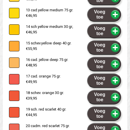
toe
13 cad.yellow medium 75 gr.
Voeg
€46,95
toe
14 sch.yellow medium 30 gr,
Voeg
€46,95
toe
15 schev.yellow deep 40 gr.
Voeg
€55,95
toe
16 cad. jellow deep 75 gr.
Voeg
€48,95
toe
17 cad. orange 75 gr.
Voeg
€49,95
toe
18 schev. orange 30 gr.
Voeg
€39,95
toe
19 sch. red scarlet 40 gr.
Voeg
€44,95
toe
20 cadm. red scarlet 75 gr.
Voeg