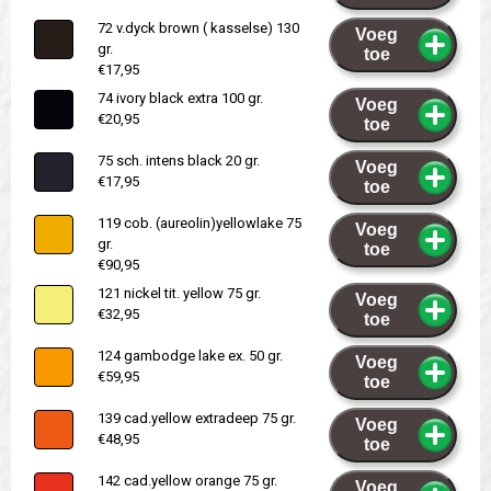
72 v.dyck brown ( kasselse) 130
Voeg
gr.
toe
€17,95
74 ivory black extra 100 gr.
Voeg
€20,95
toe
75 sch. intens black 20 gr.
Voeg
€17,95
toe
119 cob. (aureolin)yellowlake 75
Voeg
gr.
toe
€90,95
121 nickel tit. yellow 75 gr.
Voeg
€32,95
toe
124 gambodge lake ex. 50 gr.
Voeg
€59,95
toe
139 cad.yellow extradeep 75 gr.
Voeg
€48,95
toe
142 cad.yellow orange 75 gr.
Voeg