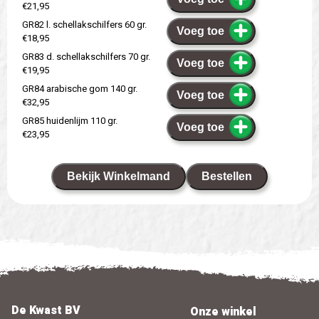
€21,95
GR82 l. schellakschilfers 60 gr.
Voeg toe
€18,95
GR83 d. schellakschilfers 70 gr.
Voeg toe
€19,95
GR84 arabische gom 140 gr.
Voeg toe
€32,95
GR85 huidenlijm 110 gr.
Voeg toe
€23,95
Bekijk Winkelmand
Bestellen
De Kwast BV
Onze winkel