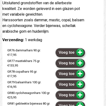
Uitsluitend grondstoffen van de allerbeste
kwaliteit. Ze worden geleverd in een glazen pot
met variabele gewichten.
Harssoorten zoals dammar, mastic, copal, balsam
en cyclohexagone. Verder bijenwas, schellak
arabische gom en huidenlijm.
Verzending:
1 werkdag
GR76 dammarhars 90 gr.
Voeg toe
€17,95
GR77 mastiekhars 75 gr.
Voeg toe
€133,95
GR78 copalhars 95 gr.
Voeg toe
€17,95
GR79 balsamhars 100 gr.
Voeg toe
€16,95
GR80 cyclohexagonhars 100 gr.
Voeg toe
€25,95
GR81 gebleekte bijenwas 80 gr.
Voeg toe