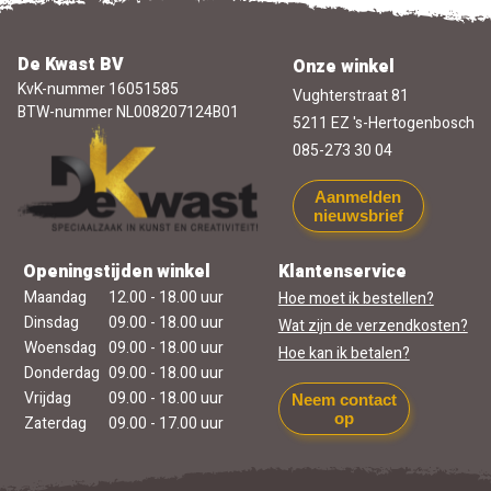
De Kwast BV
Onze winkel
KvK-nummer 16051585
Vughterstraat 81
BTW-nummer NL008207124B01
5211 EZ 's-Hertogenbosch
085-273 30 04
Aanmelden
nieuwsbrief
Openingstijden winkel
Klantenservice
Maandag
12.00 - 18.00 uur
Hoe moet ik bestellen?
Dinsdag
09.00 - 18.00 uur
Wat zijn de verzendkosten?
Woensdag
09.00 - 18.00 uur
Hoe kan ik betalen?
Donderdag
09.00 - 18.00 uur
Vrijdag
09.00 - 18.00 uur
Neem contact
op
Zaterdag
09.00 - 17.00 uur