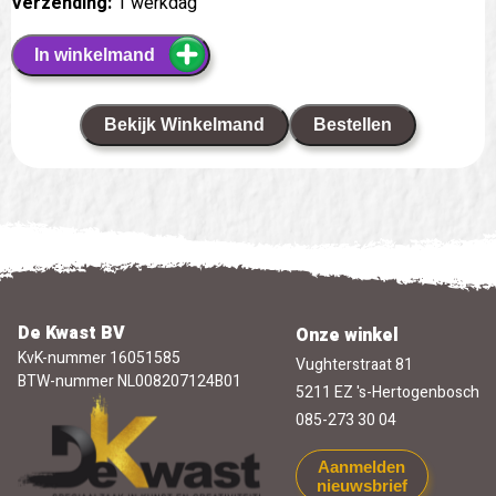
Verzending:
1 werkdag
In winkelmand
Bekijk Winkelmand
Bestellen
De Kwast BV
Onze winkel
KvK-nummer 16051585
Vughterstraat 81
BTW-nummer NL008207124B01
5211 EZ 's-Hertogenbosch
085-273 30 04
Aanmelden
nieuwsbrief