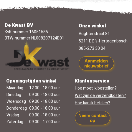
De Kwast BV
Onze winkel
KvK-nummer 16051585
Vughterstraat 81
BTW-nummer NL008207124B01
5211 EZ 's-Hertogenbosch
085-273 30 04
Aanmelden
nieuwsbrief
Openingstijden winkel
Klantenservice
Maandag
12.00 - 18.00 uur
Hoe moet ik bestellen?
Dinsdag
09.00 - 18.00 uur
Wat zijn de verzendkosten?
Woensdag
09.00 - 18.00 uur
Hoe kan ik betalen?
Donderdag
09.00 - 18.00 uur
Vrijdag
09.00 - 18.00 uur
Neem contact
op
Zaterdag
09.00 - 17.00 uur