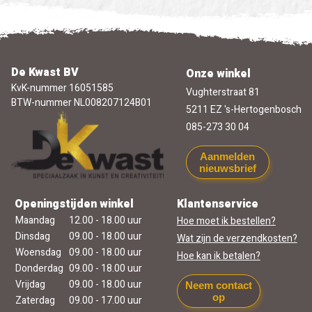
De Kwast BV
Onze winkel
KvK-nummer 16051585
Vughterstraat 81
BTW-nummer NL008207124B01
5211 EZ 's-Hertogenbosch
085-273 30 04
Aanmelden
nieuwsbrief
Openingstijden winkel
Klantenservice
Maandag
12.00 - 18.00 uur
Hoe moet ik bestellen?
Dinsdag
09.00 - 18.00 uur
Wat zijn de verzendkosten?
Woensdag
09.00 - 18.00 uur
Hoe kan ik betalen?
Donderdag
09.00 - 18.00 uur
Vrijdag
09.00 - 18.00 uur
Neem contact
op
Zaterdag
09.00 - 17.00 uur