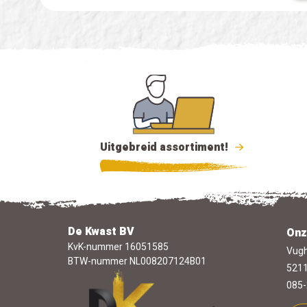
Uitgebreid assortiment!
De Kwast BV
Onz
KvK-nummer 16051585
Vugh
BTW-nummer NL008207124B01
5211
085-