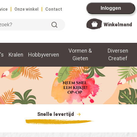
|
|
Inloggen
vice
Onze winkel
Contact
Winkelmand
Vormen &
Diversen
's
Kralen
Hobbyverven
Gieten
Creatief
Snelle levertijd