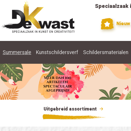
Speciaalzaak i
Nieuw
Summersale
Kunstschildersverf
Schildersmaterialen
Uitgebreid assortiment