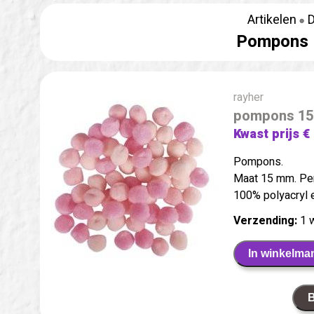
Artikelen
D
Pompons 
rayher
pompons 15
Kwast prijs €
Pompons.
Maat 15 mm. Per
100% polyacryl 
Verzending:
1 
In winkelma
B