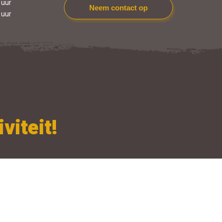
 uur
Neem contact op
 uur
viteit!