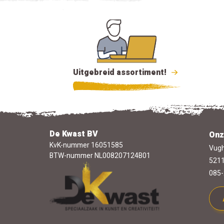
Uitgebreid assortiment!
De Kwast BV
Onz
KvK-nummer 16051585
Vugh
BTW-nummer NL008207124B01
5211
085-