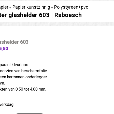
pier
Papier kunstzinnig
Polystyreen+pvc
er glashelder 603 |
Raboesch
ashelder 603
5,50
parant kleurloos.
 voorzien van beschermfolie
 een kartonnen onderlegger.
mm.
ikten van 0.50 tot 4.00 mm.
werkdag