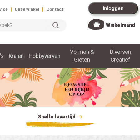
|
|
Inloggen
vice
Onze winkel
Contact
Winkelmand
Vormen &
Diversen
's
Kralen
Hobbyverven
Gieten
Creatief
Snelle levertijd