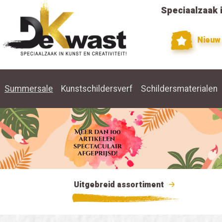
Speciaalzaak i
Nieuw
Summersale
Kunstschildersverf
Schildersmaterialen
Uitgebreid assortiment