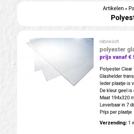
Artikelen
Pa
Polyest
raboesch
polyester gl
prijs vanaf € 
Polyester Clear
Glashelder trans
Ieder plaatje is
De kleur geel is
Maat 194x320 
Leverbaar in 7 d
Prijs per plaatje
Verzending:
1 