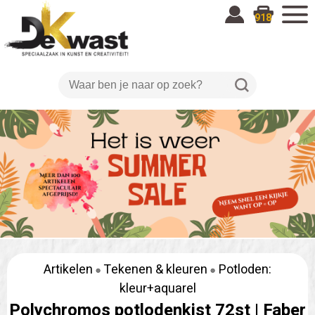
918
Artikelen
Tekenen & kleuren
Potloden:
kleur+aquarel
Polychromos potlodenkist 72st |
Faber