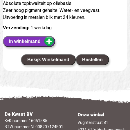
Absolute topkwaliteit op oliebasis.
Zeer hoog pigment gehalte. Water- en veegvast.
Uitvoering in metalen blik met 24 kleuren.
Verzending:
1 werkdag
In winkelmand
Bekijk Winkelmand
Bestellen
De Kwast BV
Onze winkel
KvK-nummer 16051585
Vughterstraat 81
BTW-nummer NL008207124B01
5211 EZ 's-Hertogenbosch