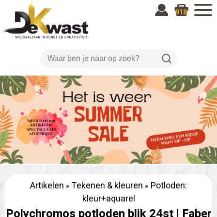
918
Artikelen
Tekenen & kleuren
Potloden:
kleur+aquarel
Polychromos potloden blik 24st |
Faber