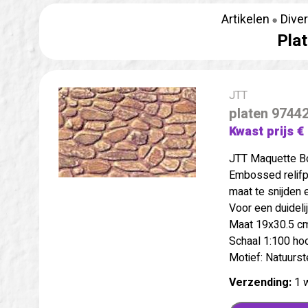
Artikelen
Dive
Plat
JTT
platen 97442
Kwast prijs €
JTT Maquette B
Embossed relifp
maat te snijden 
Voor een duidelij
Maat 19x30.5 cm.
Schaal 1:100 ho
Motief: Natuurs
Verzending:
1 