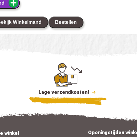
nd
ekijk Winkelmand
Bestellen
Lage verzendkosten!
Openingstijden wink
e winkel