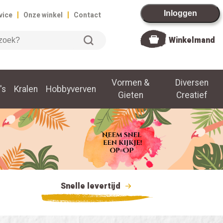
|
|
Inloggen
vice
Onze winkel
Contact
Winkelmand
Vormen &
Diversen
's
Kralen
Hobbyverven
Gieten
Creatief
Snelle levertijd