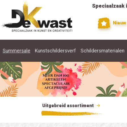
Speciaalzaak i
Nieuw
Summersale
Kunstschildersverf
Schildersmaterialen
Uitgebreid assortiment