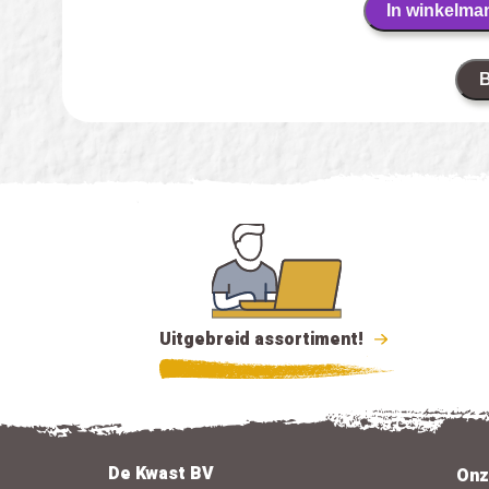
In winkelma
B
Uitgebreid assortiment!
De Kwast BV
Onz