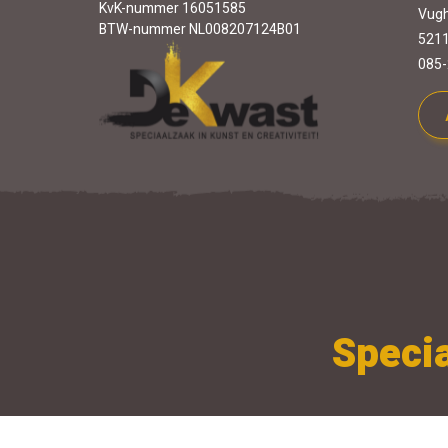
KvK-nummer 16051585
Vugh
BTW-nummer NL008207124B01
5211
085-
Specia