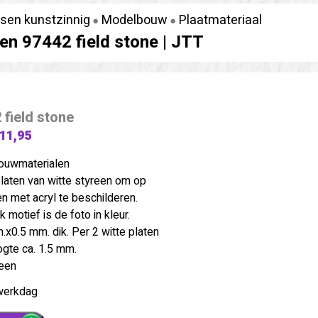
rsen kunstzinnig
Modelbouw
Plaatmateriaal
en 97442 field stone |
JTT
 field stone
 11,95
ouwmaterialen
laten van witte styreen om op
en met acryl te beschilderen.
k motief is de foto in kleur.
x0.5 mm. dik. Per 2 witte platen
ogte ca. 1.5 mm.
teen
werkdag