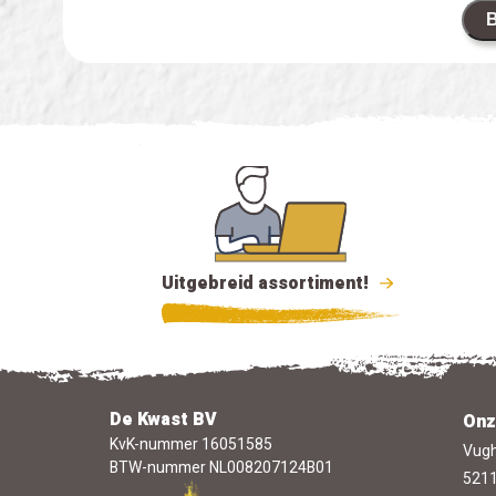
B
Uitgebreid assortiment!
De Kwast BV
Onz
KvK-nummer 16051585
Vugh
BTW-nummer NL008207124B01
5211