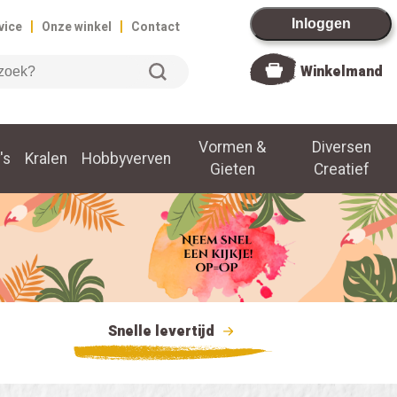
|
|
Inloggen
vice
Onze winkel
Contact
Winkelmand
Vormen &
Diversen
's
Kralen
Hobbyverven
Gieten
Creatief
Snelle levertijd