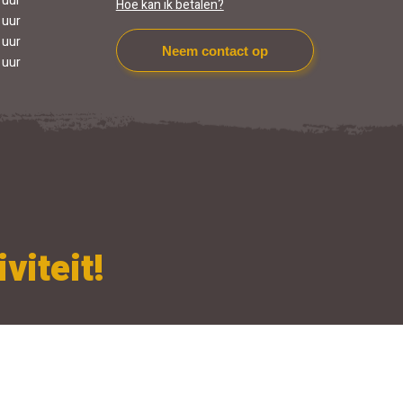
 uur
Hoe kan ik betalen?
 uur
 uur
Neem contact op
 uur
viteit!