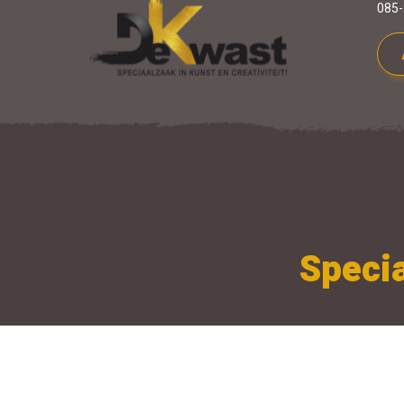
085-
Specia