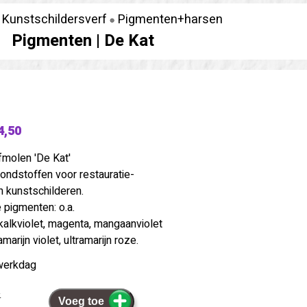
Kunstschildersverf
Pigmenten+harsen
Pigmenten |
De Kat
4,50
fmolen 'De Kat'
ondstoffen voor restauratie-
 kunstschilderen.
 pigmenten: o.a.
alkviolet, magenta, mangaanviolet
marijn violet, ultramarijn roze.
werkdag
.
Voeg toe