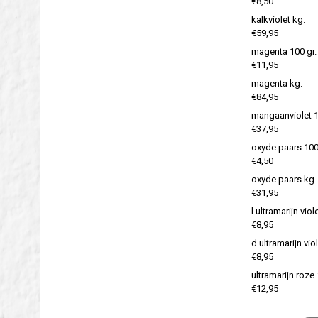
€8,50
kalkviolet kg.
€59,95
magenta 100 gr.
€11,95
magenta kg.
€84,95
mangaanviolet 1
€37,95
oxyde paars 100
€4,50
oxyde paars kg.
€31,95
l.ultramarijn viol
€8,95
d.ultramarijn vio
€8,95
ultramarijn roze 
€12,95