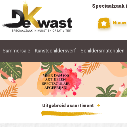
Speciaalzaak i
Nieuw
Summersale
Kunstschildersverf
Schildersmaterialen
Uitgebreid assortiment