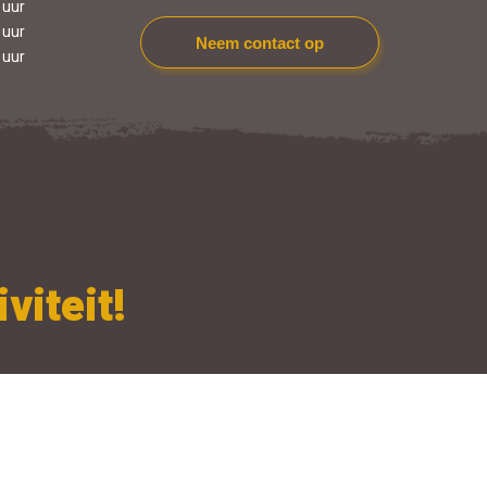
 uur
 uur
Neem contact op
 uur
viteit!