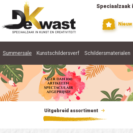
Speciaalzaak i
Nieuw
Summersale
Kunstschildersverf
Schildersmaterialen
Uitgebreid assortiment