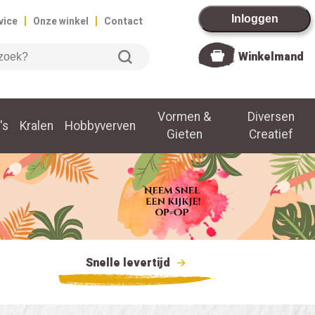
|
|
Inloggen
vice
Onze winkel
Contact
Winkelmand
Vormen &
Diversen
's
Kralen
Hobbyverven
Gieten
Creatief
Snelle levertijd