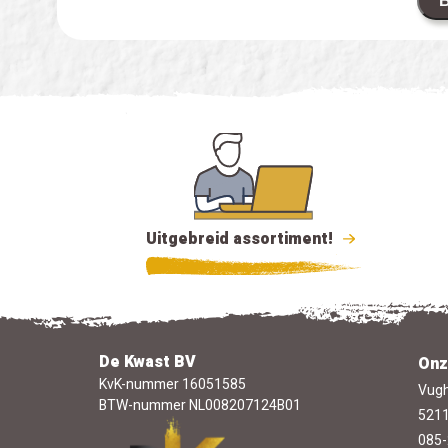
B
Uitgebreid assortiment!
De Kwast BV
Onz
KvK-nummer 16051585
Vugh
BTW-nummer NL008207124B01
5211
085-