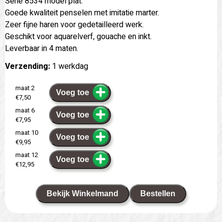
Serie 8534 model plat.
Goede kwaliteit penselen met imitatie marter.
Zeer fijne haren voor gedetailleerd werk.
Geschikt voor aquarelverf, gouache en inkt.
Leverbaar in 4 maten.
Verzending:
1 werkdag
maat 2
Voeg toe
€7,50
maat 6
Voeg toe
€7,95
maat 10
Voeg toe
€9,95
maat 12
Voeg toe
€12,95
Bekijk Winkelmand
Bestellen