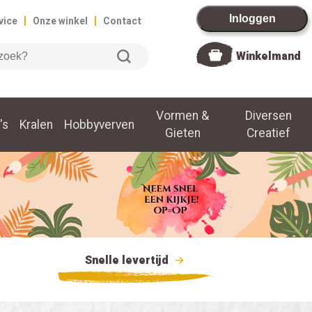
|
|
Inloggen
vice
Onze winkel
Contact
Winkelmand
Vormen &
Diversen
's
Kralen
Hobbyverven
Gieten
Creatief
Snelle levertijd