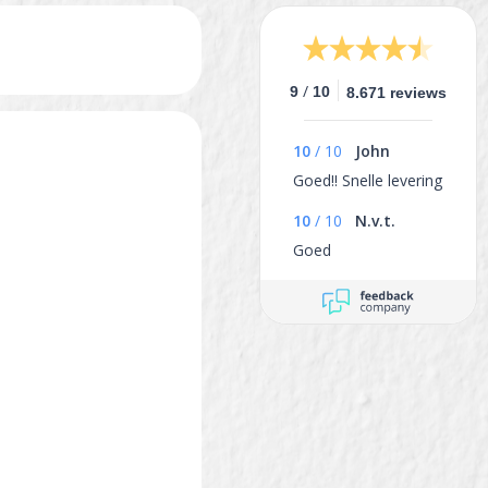
/
9
10
8.671 reviews
10
/
10
John
Goed!! Snelle levering
10
/
10
N.v.t.
Goed