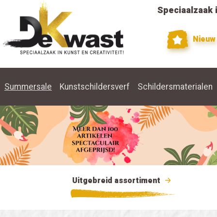
Speciaalzaak i
Nieuw
Summersale
Kunstschildersverf
Schildersmaterialen
Uitgebreid assortiment