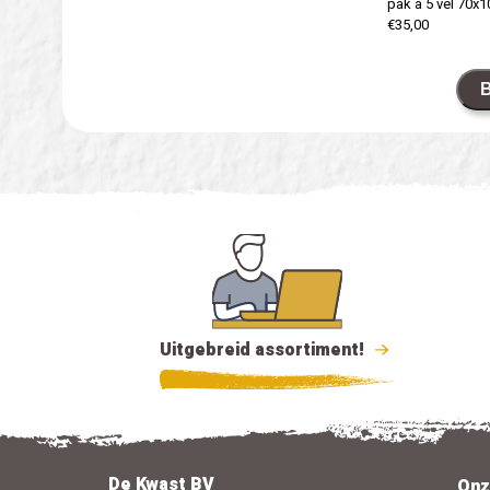
pak a 5 vel 70x
€35,00
B
Uitgebreid assortiment!
De Kwast BV
Onz