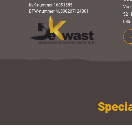
KvK-nummer 16051585
Vugh
BTW-nummer NL008207124B01
5211
085-
Specia