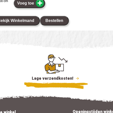
100 cm
Voeg toe
ekijk Winkelmand
Bestellen
Lage verzendkosten!
Openingstijden wink
e winkel