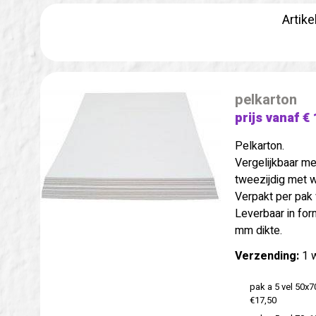
Artike
pelkarton
prijs vanaf € 
Pelkarton.
Vergelijkbaar me
tweezijdig met w
Verpakt per pak 
Leverbaar in fo
mm dikte.
Verzending:
1 
pak a 5 vel 50x
€17,50