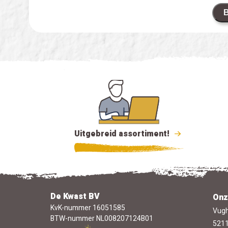
B
Uitgebreid assortiment!
De Kwast BV
Onz
KvK-nummer 16051585
Vugh
BTW-nummer NL008207124B01
5211