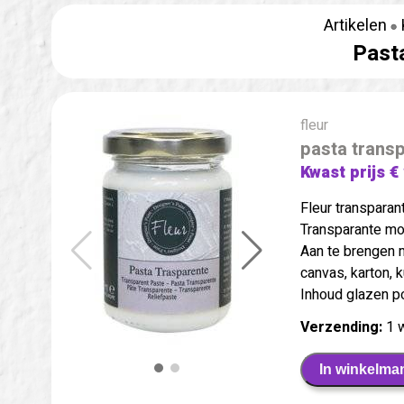
Artikelen
Past
fleur
pasta trans
Kwast prijs €
Fleur transparan
Transparante mo
Aan te brengen m
canvas, karton, k
Inhoud glazen p
Verzending:
1 
In winkelma