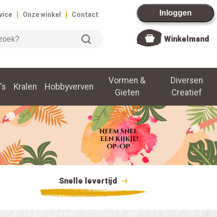
|
|
Inloggen
vice
Onze winkel
Contact
Winkelmand
Vormen &
Diversen
's
Kralen
Hobbyverven
Gieten
Creatief
Snelle levertijd