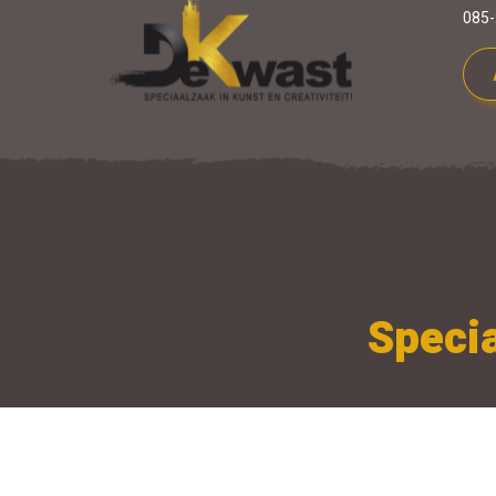
085-
Specia