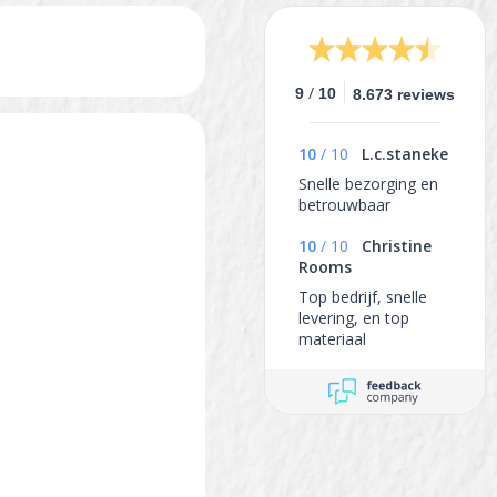
/
9
10
8.673 reviews
10
/
10
L.c.staneke
Snelle bezorging en
betrouwbaar
10
/
10
Christine
Rooms
Top bedrijf, snelle
levering, en top
materiaal