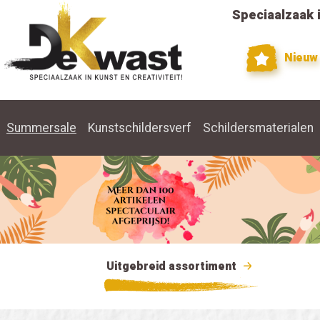
Speciaalzaak i
Nieuw
Summersale
Kunstschildersverf
Schildersmaterialen
Uitgebreid assortiment