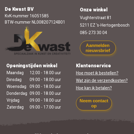
De Kwast BV
Onze winkel
KvK-nummer 16051585
Vughterstraat 81
BTW-nummer NL008207124B01
5211 EZ 's-Hertogenbosch
085-273 30 04
Aanmelden
nieuwsbrief
Openingstijden winkel
Klantenservice
Maandag
12.00 - 18.00 uur
Hoe moet ik bestellen?
Dinsdag
09.00 - 18.00 uur
Wat zijn de verzendkosten?
Woensdag
09.00 - 18.00 uur
Hoe kan ik betalen?
Donderdag
09.00 - 18.00 uur
Vrijdag
09.00 - 18.00 uur
Neem contact
op
Zaterdag
09.00 - 17.00 uur