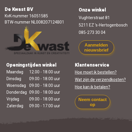
De Kwast BV
Onze winkel
KvK-nummer 16051585
Vughterstraat 81
BTW-nummer NL008207124B01
5211 EZ 's-Hertogenbosch
085-273 30 04
Aanmelden
nieuwsbrief
Openingstijden winkel
Klantenservice
Maandag
12.00 - 18.00 uur
Hoe moet ik bestellen?
Dinsdag
09.00 - 18.00 uur
Wat zijn de verzendkosten?
Woensdag
09.00 - 18.00 uur
Hoe kan ik betalen?
Donderdag
09.00 - 18.00 uur
Vrijdag
09.00 - 18.00 uur
Neem contact
op
Zaterdag
09.00 - 17.00 uur