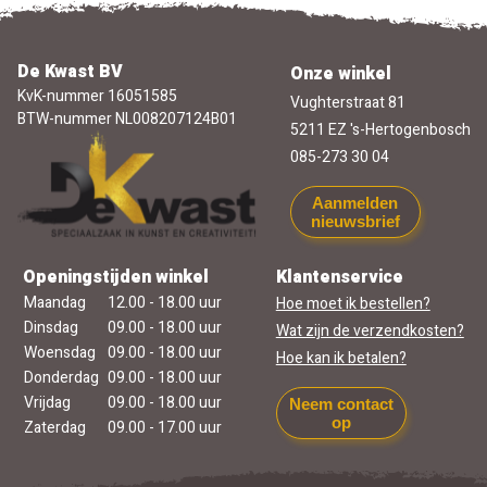
De Kwast BV
Onze winkel
KvK-nummer 16051585
Vughterstraat 81
BTW-nummer NL008207124B01
5211 EZ 's-Hertogenbosch
085-273 30 04
Aanmelden
nieuwsbrief
Openingstijden winkel
Klantenservice
Maandag
12.00 - 18.00 uur
Hoe moet ik bestellen?
Dinsdag
09.00 - 18.00 uur
Wat zijn de verzendkosten?
Woensdag
09.00 - 18.00 uur
Hoe kan ik betalen?
Donderdag
09.00 - 18.00 uur
Vrijdag
09.00 - 18.00 uur
Neem contact
op
Zaterdag
09.00 - 17.00 uur