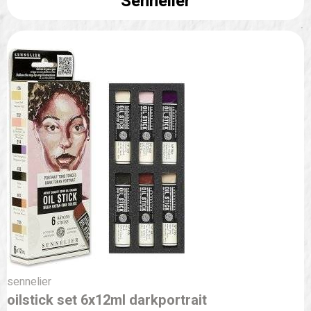
Sennelier
sennelier
oilstick set 6x12ml darkportrait