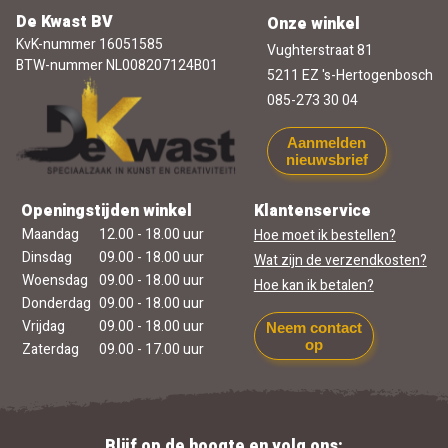
De Kwast BV
Onze winkel
KvK-nummer 16051585
Vughterstraat 81
BTW-nummer NL008207124B01
5211 EZ 's-Hertogenbosch
085-273 30 04
Aanmelden
nieuwsbrief
Openingstijden winkel
Klantenservice
Maandag
12.00 - 18.00 uur
Hoe moet ik bestellen?
Dinsdag
09.00 - 18.00 uur
Wat zijn de verzendkosten?
Woensdag
09.00 - 18.00 uur
Hoe kan ik betalen?
Donderdag
09.00 - 18.00 uur
Vrijdag
09.00 - 18.00 uur
Neem contact
op
Zaterdag
09.00 - 17.00 uur
Blijf op de hoogte en volg ons: