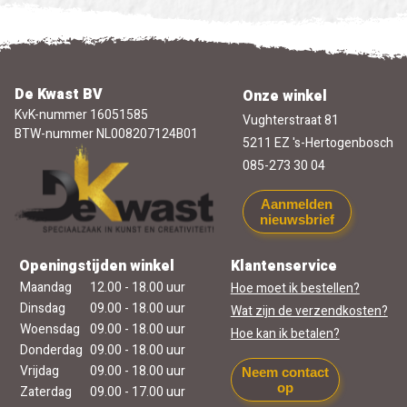
De Kwast BV
Onze winkel
KvK-nummer 16051585
Vughterstraat 81
BTW-nummer NL008207124B01
5211 EZ 's-Hertogenbosch
085-273 30 04
Aanmelden
nieuwsbrief
Openingstijden winkel
Klantenservice
Maandag
12.00 - 18.00 uur
Hoe moet ik bestellen?
Dinsdag
09.00 - 18.00 uur
Wat zijn de verzendkosten?
Woensdag
09.00 - 18.00 uur
Hoe kan ik betalen?
Donderdag
09.00 - 18.00 uur
Vrijdag
09.00 - 18.00 uur
Neem contact
op
Zaterdag
09.00 - 17.00 uur