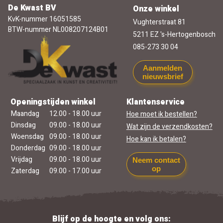
De Kwast BV
Onze winkel
KvK-nummer 16051585
Vughterstraat 81
BTW-nummer NL008207124B01
5211 EZ 's-Hertogenbosch
085-273 30 04
Aanmelden
nieuwsbrief
Openingstijden winkel
Klantenservice
Maandag
12.00 - 18.00 uur
Hoe moet ik bestellen?
Dinsdag
09.00 - 18.00 uur
Wat zijn de verzendkosten?
Woensdag
09.00 - 18.00 uur
Hoe kan ik betalen?
Donderdag
09.00 - 18.00 uur
Vrijdag
09.00 - 18.00 uur
Neem contact
op
Zaterdag
09.00 - 17.00 uur
Blijf op de hoogte en volg ons: