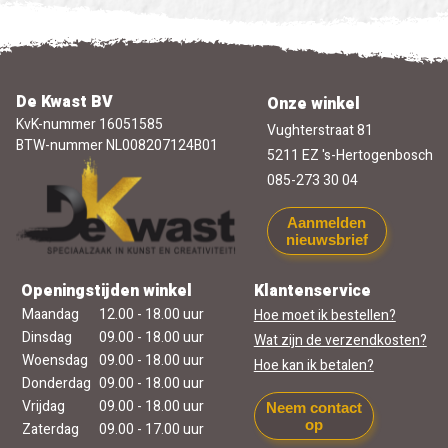
De Kwast BV
Onze winkel
KvK-nummer 16051585
Vughterstraat 81
BTW-nummer NL008207124B01
5211 EZ 's-Hertogenbosch
085-273 30 04
Aanmelden
nieuwsbrief
Openingstijden winkel
Klantenservice
Maandag
12.00 - 18.00 uur
Hoe moet ik bestellen?
Dinsdag
09.00 - 18.00 uur
Wat zijn de verzendkosten?
Woensdag
09.00 - 18.00 uur
Hoe kan ik betalen?
Donderdag
09.00 - 18.00 uur
Vrijdag
09.00 - 18.00 uur
Neem contact
op
Zaterdag
09.00 - 17.00 uur